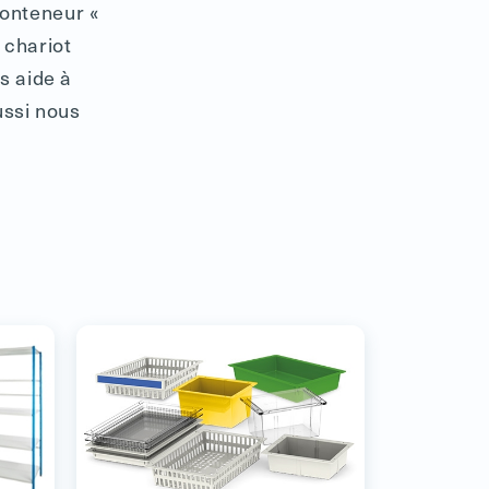
conteneur «
 chariot
s aide à
ussi nous