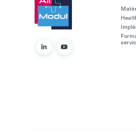
Matér
Healt
Implé
Forma
servi