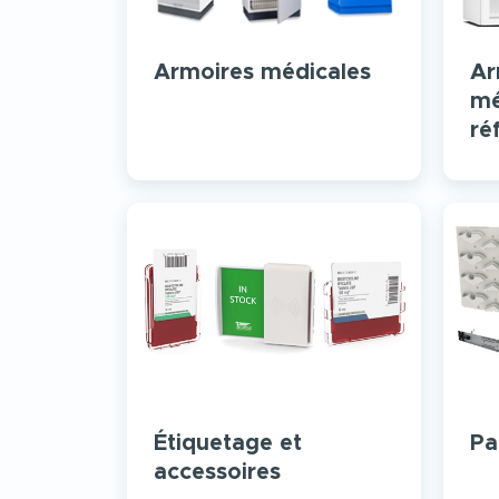
Armoires médicales
Ar
mé
ré
Étiquetage et
Pa
accessoires