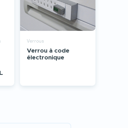
s
Verrous
Verrou à code
électronique
L