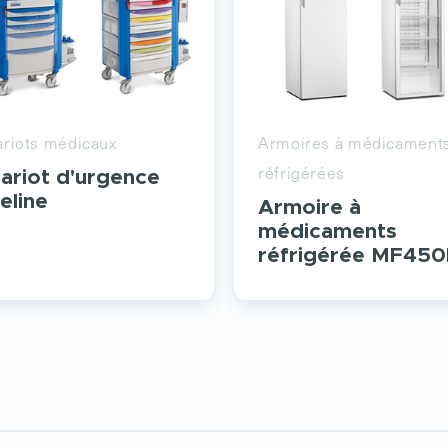
riots médicaux
Armoires à médicament
réfrigérées
ariot d'urgence
feline
Armoire à
médicaments
réfrigérée MF450