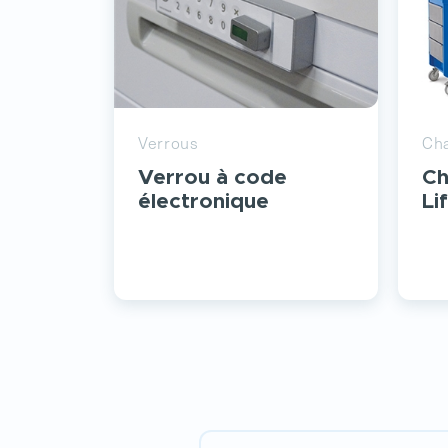
Verrous
Cha
Verrou à code
Ch
électronique
Li