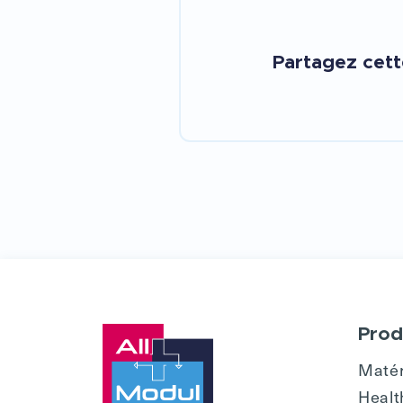
Partagez cet
Prod
Matér
Healt