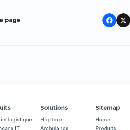
te page
Facebook
X
uits
Solutions
Sitemap
iel logistique
Hôpitaux
Home
hcare IT
Ambulance
Produits