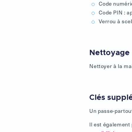
Code numériqu
Code PIN : ap
Verrou à scel
Nettoyage 
Nettoyer à la ma
Clés suppl
Un passe-partout 
Il est égalemen