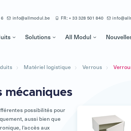
16
info@allmodul.be
FR: + 33 328 501 840
info@all
uits
Solutions
All Modul
Nouvelle
duits
Matériel logistique
Verrous
Verrou
s mécaniques
ifférentes possibilités pour
quement, aussi bien que
ronique, l'accès aux