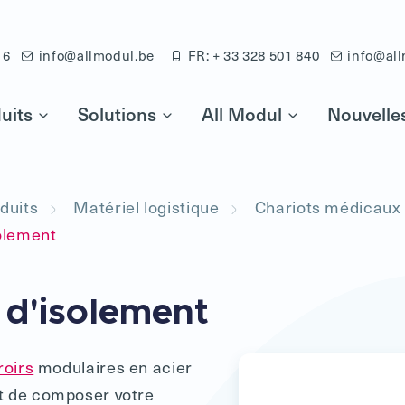
16
info@allmodul.be
FR: + 33 328 501 840
info@all
uits
Solutions
All Modul
Nouvelle
duits
Matériel logistique
Chariots médicaux
olement
 d'isolement
roirs
modulaires en acier
t de composer votre