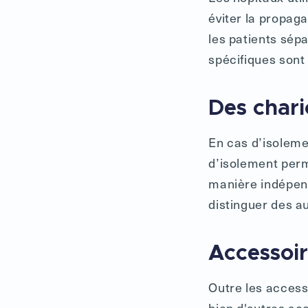
éviter la propag
les patients sép
spécifiques sont
Des chari
En cas d’isoleme
d’isolement perm
manière indépend
distinguer des au
Accessoi
Outre les access
bien d'autres acc