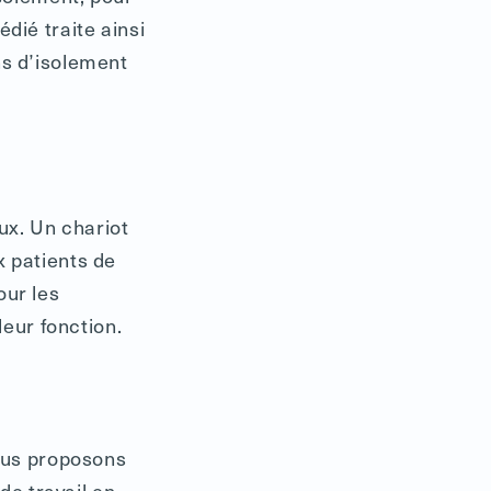
dié traite ainsi
ns d’isolement
ux. Un chariot
 patients de
our les
leur fonction.
nous proposons
de travail en