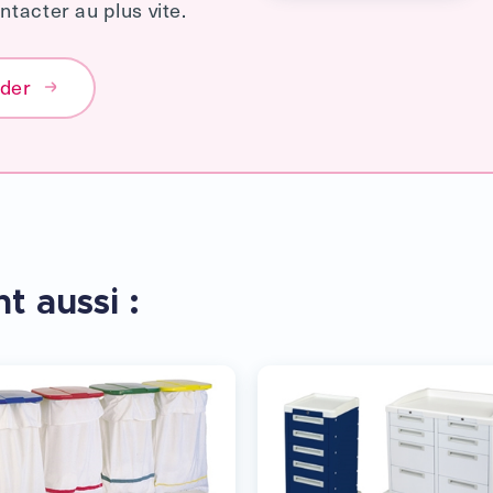
tacter au plus vite.
éder
t aussi :