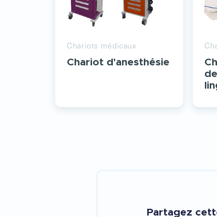
Chariots médicaux
Cha
Chariot d'anesthésie
Ch
de
li
Partagez cet