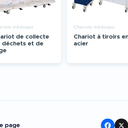
riots médicaux
Chariots médicaux
ariot de collecte
Chariot à tiroirs e
 déchets et de
acier
nge
te page