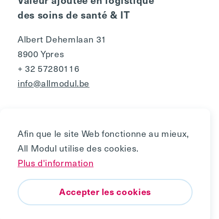
des soins de santé & IT
Albert Dehemlaan 31
8900 Ypres
+ 32 57280116
info@allmodul.be
Afin que le site Web fonctionne au mieux,
All Modul utilise des cookies.
Privacy
Plus d'information
Politique de cookies
Copyright © 2010 - 2026, All Modul
Accepter les cookies
Vers le haut