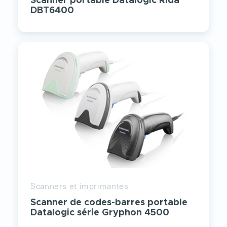
Scanner portable Datalogic Rida
DBT6400
Scanners et imprimantes
Scanner de codes-barres portable
Datalogic série Gryphon 4500