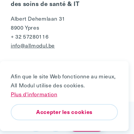
des soins de santé & IT
Albert Dehemlaan 31
8900 Ypres
+ 32 57280116
info@allmodul.be
Afin que le site Web fonctionne au mieux,
All Modul utilise des cookies.
Privacy
Plus d'information
Politique de cookies
En savoir plus ?
Copyright © 2010 - 2026, All Modul
Accepter les cookies
Vers le haut
Contact