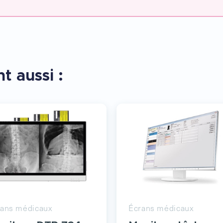
t aussi :
rans médicaux
Écrans médicaux