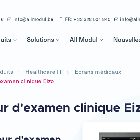
16
info@allmodul.be
FR: + 33 328 501 840
info@all
uits
Solutions
All Modul
Nouvelle
duits
Healthcare IT
Écrans médicaux
xamen clinique Eizo
r d'examen clinique Ei
eur d'examen