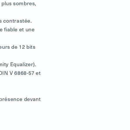
s plus sombres,
us contrastée.
 fiable et une
eurs de 12 bits
mity Equalizer).
 DIN V 6868-57 et
 présence devant