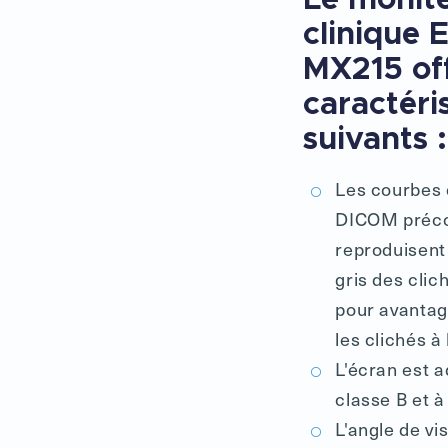
clinique 
MX215 off
caractéri
suivants :
Les courbes 
DICOM préco
reproduisent 
gris des clic
pour avantag
les clichés à 
L'écran est 
classe B et à
L'angle de vis