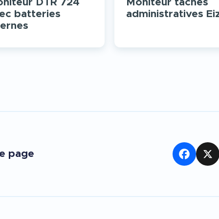
niteur DTR 724
Moniteur tâches
ec batteries
administratives Ei
ternes
te page
Facebook
X