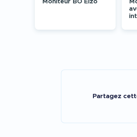
Moniteur BO Eizo
Mo
av
in
Partagez cet