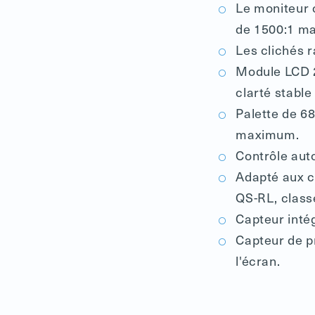
Le moniteur 
de 1500:1 m
Les clichés r
Module LCD 2
clarté stabl
Palette de 68
maximum.
Contrôle auto
Adapté aux c
QS-RL, class
Capteur inté
Capteur de p
l'écran.