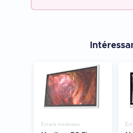
Intéressan
Écrans médicaux
Éc