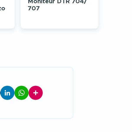
Moniteur DTR 704/
zo
707
LinkedIn
WhatsApp
Partager