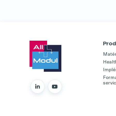
Prod
Matér
Healt
Implé
Forma
servi