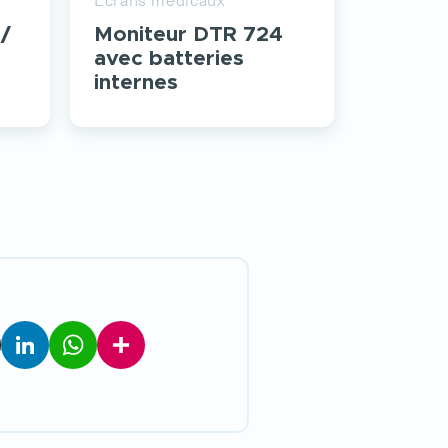
/
Moniteur DTR 724
avec batteries
internes
LinkedIn
WhatsApp
Partager