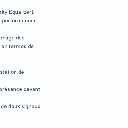
ity Equalizer).
de performances
ichage des
s en termes de
station de
 présence devant
 de deux signaux