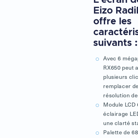
Eizo Rad
offre les
caractéri
suivants :
Avec 6 mégap
RX650 peut a
plusieurs cli
remplacer de
résolution d
Module LCD 6
éclairage LED
une clarté s
Palette de 68