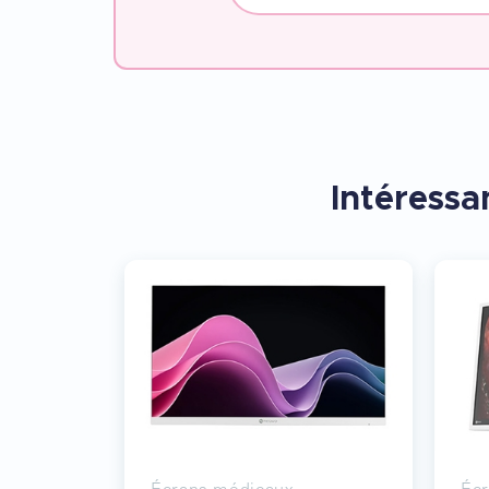
Intéressan
Écrans médicaux
Éc