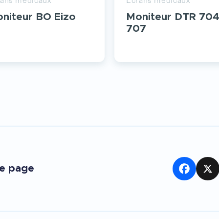
niteur BO Eizo
Moniteur DTR 704
707
te page
Facebook
X