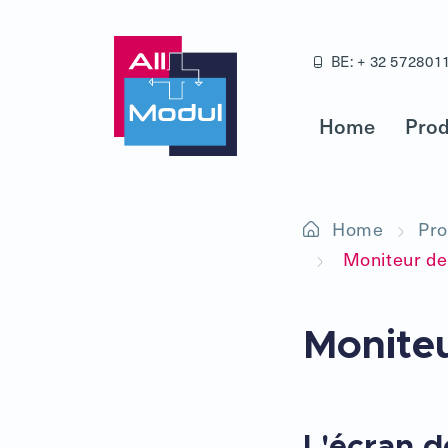
BE: + 32 572801
Home
Prod
Home
Pro
Moniteur de 
Moniteu
L'écran d