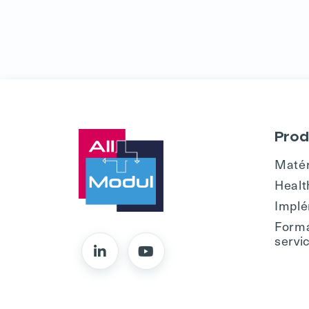
Prod
Matér
Healt
Implé
Forma
servi