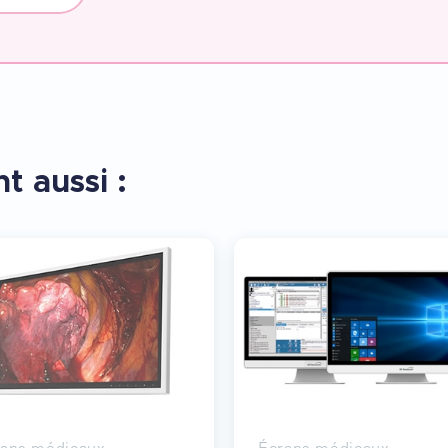
t aussi :
rans médicaux
Écrans médicaux