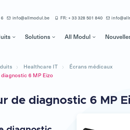
16
info@allmodul.be
FR: + 33 328 501 840
info@all
uits
Solutions
All Modul
Nouvelle
duits
Healthcare IT
Écrans médicaux
diagnostic 6 MP Eizo
r de diagnostic 6 MP E
e diagnostic