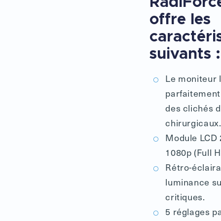
RadiFor
offre les
caractéri
suivants :
Le moniteur l
parfaitement
des clichés 
chirurgicaux
Module LCD 2
1080p (Full H
Rétro-éclair
luminance su
critiques.
5 réglages p