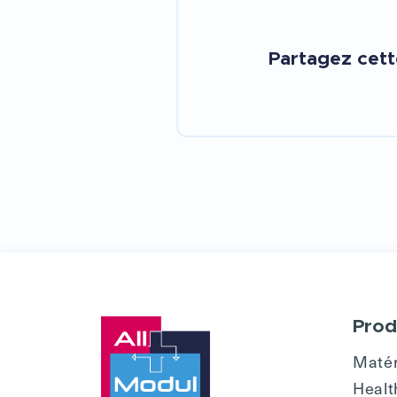
Partagez cet
Prod
Matér
Healt