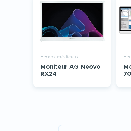
Écrans médicaux
Éc
Moniteur AG Neovo
Mo
RX24
7