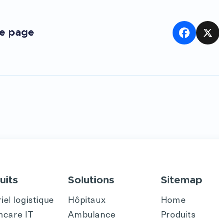
te page
Facebook
X
uits
Solutions
Sitemap
iel logistique
Hôpitaux
Home
hcare IT
Ambulance
Produits