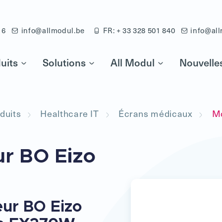
16
info@allmodul.be
FR: + 33 328 501 840
info@all
uits
Solutions
All Modul
Nouvelle
duits
Healthcare IT
Écrans médicaux
Mo
ur BO Eizo
eur BO Eizo