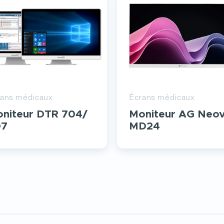
rans médicaux
Écrans médicaux
niteur DTR 704/
Moniteur AG Neo
07
MD24