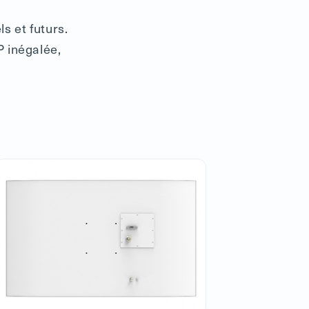
s et futurs.
P inégalée,