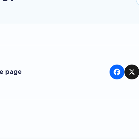
te page
Facebook
X