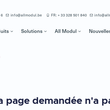
16
info@allmodul.be
FR: + 33 328 501 840
info@all
uits
Solutions
All Modul
Nouvelle
4
a page demandée n'a p