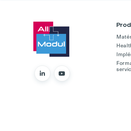
Prod
Matér
Healt
Implé
Forma
servi