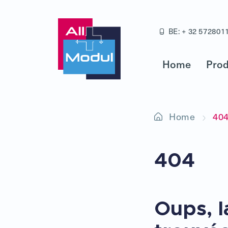
BE: + 32 572801
Home
Prod
Home
40
404
Oups, l